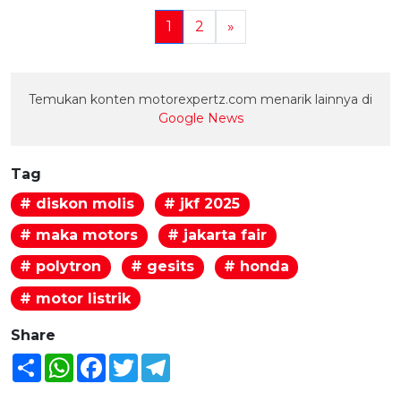
1
2
»
Temukan konten motorexpertz.com menarik lainnya di
Google News
Tag
# diskon molis
# jkf 2025
# maka motors
# jakarta fair
# polytron
# gesits
# honda
# motor listrik
Share
Share
WhatsApp
Facebook
Twitter
Telegram