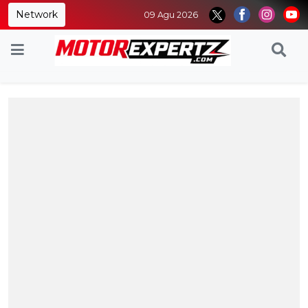
Network
09 Agu 2026