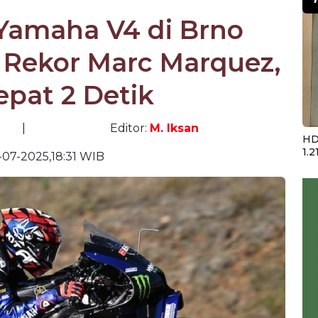
 Yamaha V4 di Brno
 Rekor Marc Marquez,
epat 2 Detik
|
Editor:
M. Iksan
HD
1.2
-07-2025,18:31 WIB