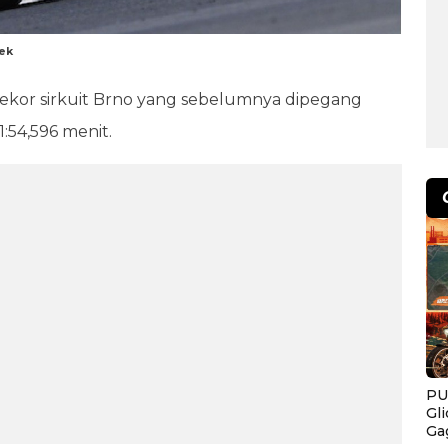
eek
a rekor sirkuit Brno yang sebelumnya dipegang
1:54,596 menit.
PU
Gl
Ga