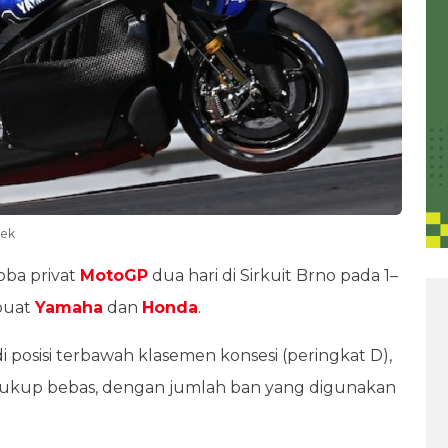
eek
coba privat
MotoGP
dua hari di Sirkuit Brno pada 1–
 buat
Yamaha
dan
Honda
.
i posisi terbawah klasemen konsesi (peringkat D),
 cukup bebas, dengan jumlah ban yang digunakan