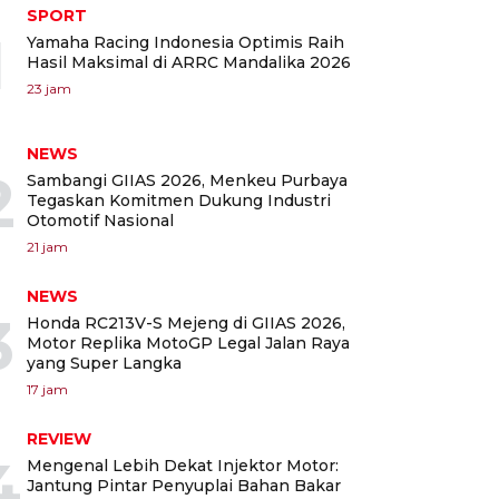
SPORT
1
Yamaha Racing Indonesia Optimis Raih
Hasil Maksimal di ARRC Mandalika 2026
23 jam
NEWS
2
Sambangi GIIAS 2026, Menkeu Purbaya
Tegaskan Komitmen Dukung Industri
Otomotif Nasional
21 jam
NEWS
3
Honda RC213V-S Mejeng di GIIAS 2026,
Motor Replika MotoGP Legal Jalan Raya
yang Super Langka
17 jam
REVIEW
4
Mengenal Lebih Dekat Injektor Motor:
Jantung Pintar Penyuplai Bahan Bakar