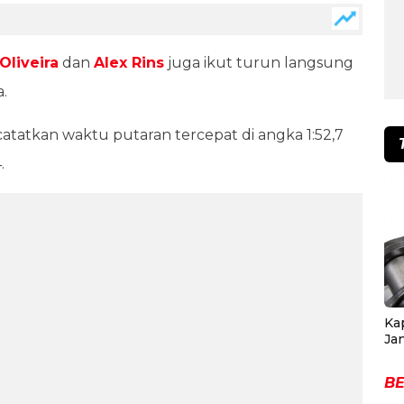
Oliveira
dan
Alex Rins
juga ikut turun langsung
.
catatkan waktu putaran tercepat di angka 1:52,7
4.
Ka
Ja
BE