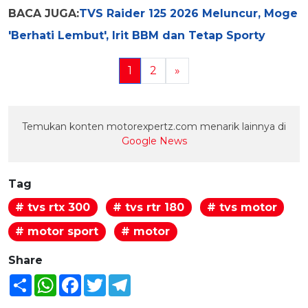
BACA JUGA:
TVS Raider 125 2026 Meluncur, Moge
'Berhati Lembut', Irit BBM dan Tetap Sporty
1
2
»
Temukan konten motorexpertz.com menarik lainnya di
Google News
Tag
# tvs rtx 300
# tvs rtr 180
# tvs motor
# motor sport
# motor
Share
Share
WhatsApp
Facebook
Twitter
Telegram