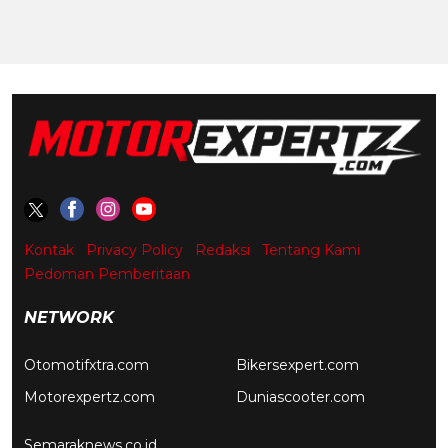
Kontak
Privacy Policy
Redaksi
Tentang Kami
Pedoman Pemberitaan
NETWORK
Otomotifxtra.com
Bikersexpert.com
Motorexpertz.com
Duniascooter.com
Semaraknews.co.id