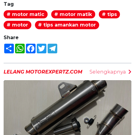
Tag
# motor matic
# motor matik
# tips
# motor
# tips amankan motor
Share
Share
WhatsApp
Facebook
Twitter
Telegram
LELANG MOTOREXPERTZ.COM
Selengkapnya