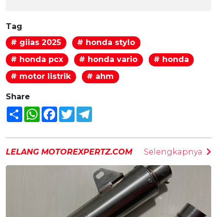
Tag
# giias 2025
# honda stylo
# honda pcx
# honda vario
# honda
# motor listrik
# ahm
Share
Share
WhatsApp
Facebook
Twitter
Telegram
LELANG MOTOREXPERTZ.COM
Selengkapnya