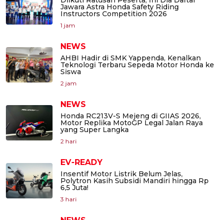
Diikuti Ratusan Peserta, Ini Dia Daftar
Jawara Astra Honda Safety Riding
Instructors Competition 2026
1 jam
NEWS
AHBI Hadir di SMK Yappenda, Kenalkan
Teknologi Terbaru Sepeda Motor Honda ke
Siswa
2 jam
NEWS
Honda RC213V-S Mejeng di GIIAS 2026,
Motor Replika MotoGP Legal Jalan Raya
yang Super Langka
2 hari
EV-READY
Insentif Motor Listrik Belum Jelas,
Polytron Kasih Subsidi Mandiri hingga Rp
6,5 Juta!
3 hari