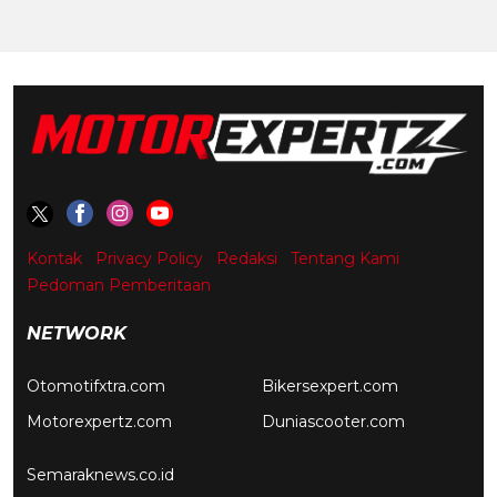
Kontak
Privacy Policy
Redaksi
Tentang Kami
Pedoman Pemberitaan
NETWORK
Otomotifxtra.com
Bikersexpert.com
Motorexpertz.com
Duniascooter.com
Semaraknews.co.id