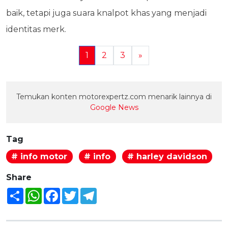
baik, tetapi juga suara knalpot khas yang menjadi
identitas merk.
1
2
3
»
Temukan konten motorexpertz.com menarik lainnya di
Google News
Tag
# info motor
# info
# harley davidson
Share
Share
WhatsApp
Facebook
Twitter
Telegram