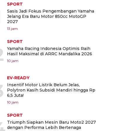
SPORT
1
Sasis Jadi Fokus Pengembangan Yamaha
Jelang Era Baru Motor 850cc MotoGP
2027
13 jam
SPORT
2
Yamaha Racing Indonesia Optimis Raih
Hasil Maksimal di ARRC Mandalika 2026
10 jam
EV-READY
3
Insentif Motor Listrik Belum Jelas,
Polytron Kasih Subsidi Mandiri hingga Rp
6,5 Juta!
10 jam
SPORT
4
Triumph Siapkan Mesin Baru Moto2 2027
dengan Performa Lebih Bertenaga