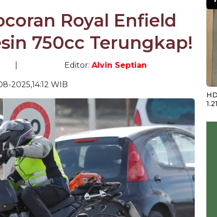
Bocoran Royal Enfield
sin 750cc Terungkap!
|
Editor:
Alvin Septian
-08-2025,14:12 WIB
HD
1.2