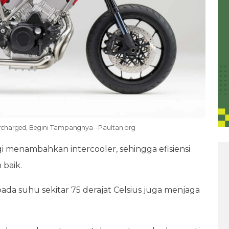
ercharged, Begini Tampangnya--Paultan.org
gi menambahkan intercooler, sehingga efisiensi
 baik.
ada suhu sekitar 75 derajat Celsius juga menjaga