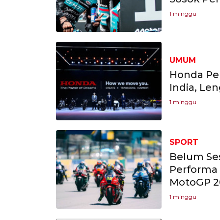
1 minggu
UMUM
Honda Per
India, Le
1 minggu
SPORT
Belum Se
Performa
MotoGP 2
1 minggu