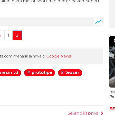
nakan pada motor sport dan motor naked, seperti
«
1
2
z.com menarik lainnya di
Google News
mesin v3
# prototipe
# teaser
egram
Bik
Pe
BE
Selengkapnya