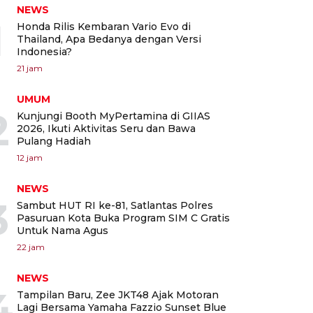
NEWS
1
Honda Rilis Kembaran Vario Evo di
Thailand, Apa Bedanya dengan Versi
Indonesia?
21 jam
UMUM
2
Kunjungi Booth MyPertamina di GIIAS
2026, Ikuti Aktivitas Seru dan Bawa
Pulang Hadiah
12 jam
NEWS
3
Sambut HUT RI ke-81, Satlantas Polres
Pasuruan Kota Buka Program SIM C Gratis
Untuk Nama Agus
22 jam
NEWS
4
Tampilan Baru, Zee JKT48 Ajak Motoran
Lagi Bersama Yamaha Fazzio Sunset Blue