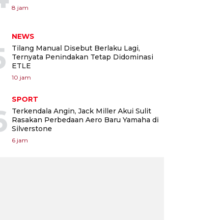
8 jam
NEWS
5
Tilang Manual Disebut Berlaku Lagi,
Ternyata Penindakan Tetap Didominasi
ETLE
10 jam
SPORT
6
Terkendala Angin, Jack Miller Akui Sulit
Rasakan Perbedaan Aero Baru Yamaha di
Silverstone
6 jam