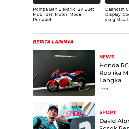
Pompa Ban Elektrik 12V Buat
Dashcam C
Mobil dan Motor, Model
Display, Co
Portabel
yang Mau J
BERITA LAINNYA
NEWS
Honda RC2
Replika M
Langka
1 hari
SPORT
David Alo
Sosok Pe