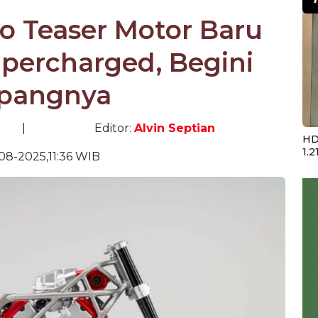
eo Teaser Motor Baru
percharged, Begini
pangnya
|
Editor:
Alvin Septian
HD
1.2
08-2025,11:36 WIB