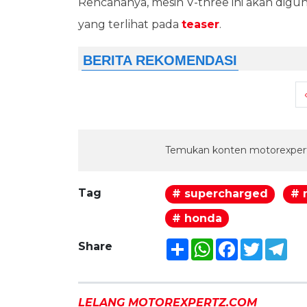
Rencananya, mesin V-three ini akan digu
yang terlihat pada
teaser
.
Temukan konten motorexpert
Tag
# supercharged
# 
# honda
Share
WhatsApp
Facebook
Twitter
Tel
Share
LELANG MOTOREXPERTZ.COM