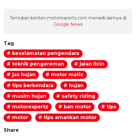
Temukan konten motorexpertz.com menarik lainnya di
Google News
Tag
# keselamatan pengendara
# teknik pengereman
# jalan licin
# jas hujan
# motor matic
# tips berkendara
# hujan
# musim hujan
# safety riding
# motorexpertz
# ban motor
# tips
# motor
# tips amankan motor
Share