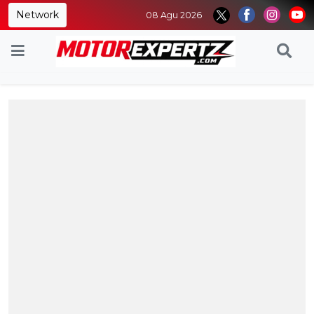
Network
08 Agu 2026