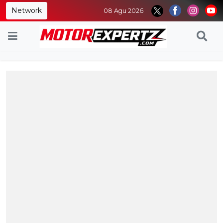
Network
08 Agu 2026