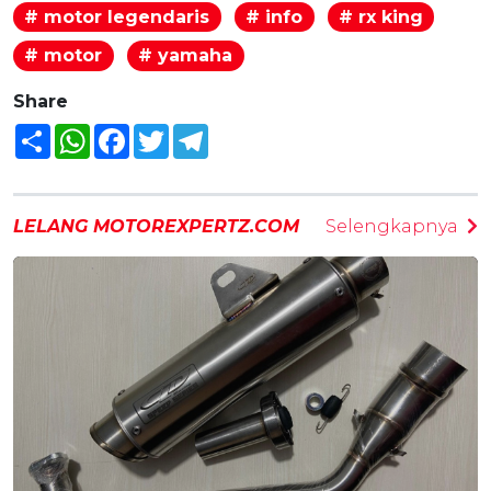
# motor legendaris
# info
# rx king
# motor
# yamaha
Share
Share
WhatsApp
Facebook
Twitter
Telegram
LELANG MOTOREXPERTZ.COM
Selengkapnya