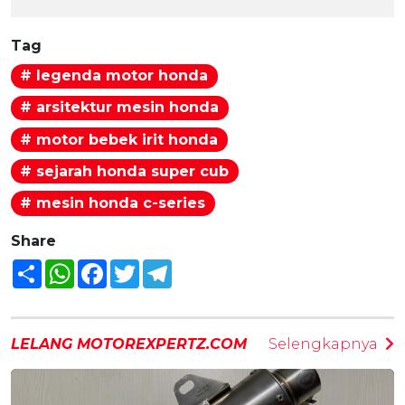
Tag
# legenda motor honda
# arsitektur mesin honda
# motor bebek irit honda
# sejarah honda super cub
# mesin honda c-series
Share
Share
WhatsApp
Facebook
Twitter
Telegram
LELANG MOTOREXPERTZ.COM
Selengkapnya