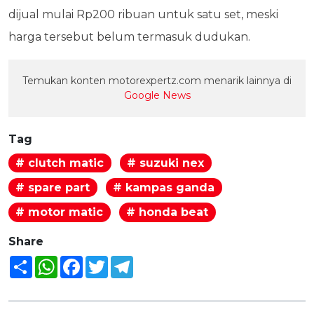
dijual mulai Rp200 ribuan untuk satu set, meski
harga tersebut belum termasuk dudukan.
Temukan konten motorexpertz.com menarik lainnya di
Google News
Tag
# clutch matic
# suzuki nex
# spare part
# kampas ganda
# motor matic
# honda beat
Share
Share
WhatsApp
Facebook
Twitter
Telegram