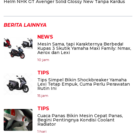
Helm NHK GT Avenger Solid Glossy New Tanpa Kardus
BERITA LAINNYA
NEWS
Mesin Sama, tapi Karakternya Berbeda!
Kupas 3 Skutik Yamaha Maxi Family: Nmax,
Aerox dan Lexi
10 jam
TIPS
Tips Simpel Bikin Shockbreaker Yamaha
Lexi Tetap Empuk, Cuma Perlu Perawatan
Rutin Ini
15 jam
TIPS
Cuaca Panas Bikin Mesin Cepat Panas,
Begini Pentingnya Kondisi Coolant
Radiator
1 hari