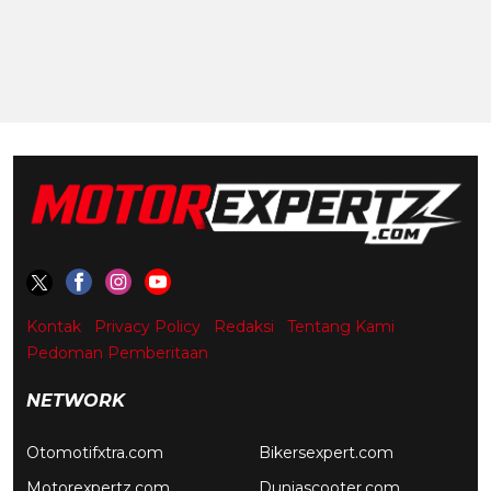
Kontak
Privacy Policy
Redaksi
Tentang Kami
Pedoman Pemberitaan
NETWORK
Otomotifxtra.com
Bikersexpert.com
Motorexpertz.com
Duniascooter.com