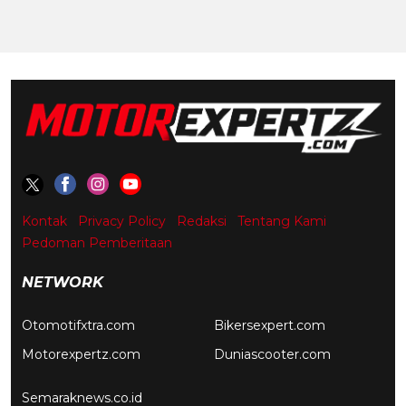
Kontak
Privacy Policy
Redaksi
Tentang Kami
Pedoman Pemberitaan
NETWORK
Otomotifxtra.com
Bikersexpert.com
Motorexpertz.com
Duniascooter.com
Semaraknews.co.id