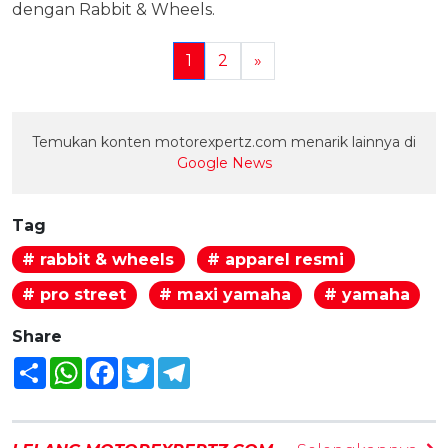
dengan Rabbit & Wheels.
1
2
»
Temukan konten motorexpertz.com menarik lainnya di
Google News
Tag
# rabbit & wheels
# apparel resmi
# pro street
# maxi yamaha
# yamaha
Share
Share
WhatsApp
Facebook
Twitter
Telegram