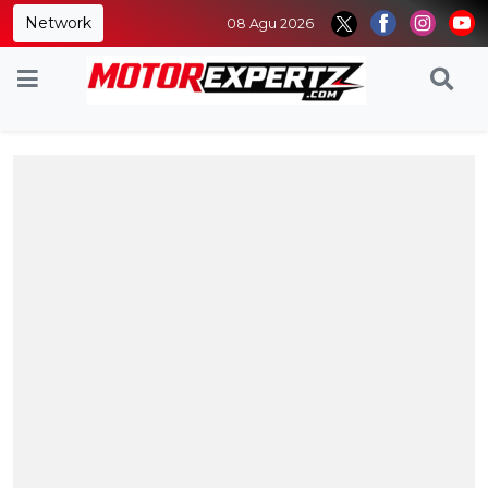
Network
08 Agu 2026