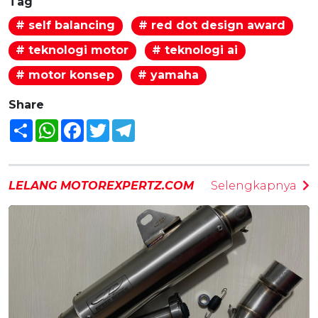
Tag
# self balancing
# red dot design award
# teknologi motor
# teknologi ai
# motor konsep
# yamaha
Share
Share
WhatsApp
Facebook
Twitter
Telegram
LELANG MOTOREXPERTZ.COM
Selengkapnya