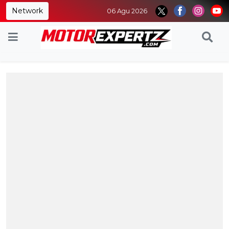
Network
06 Agu 2026