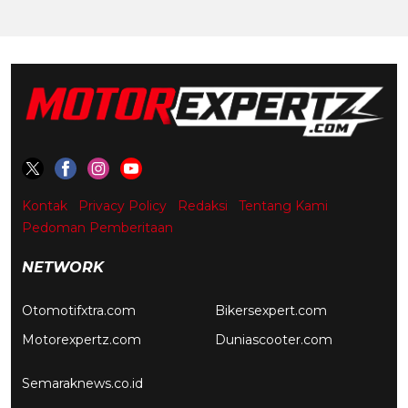
Kontak
Privacy Policy
Redaksi
Tentang Kami
Pedoman Pemberitaan
NETWORK
Otomotifxtra.com
Bikersexpert.com
Motorexpertz.com
Duniascooter.com
Semaraknews.co.id