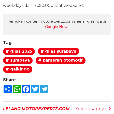
weekdays dan Rp50.000 saat weekend.
Temukan konten motorexpertz.com menarik lainnya di
Google News
Tag
# giias 2025
# giias surabaya
# surabaya
# pameran otomotif
# gaikindo
Share
Share
WhatsApp
Facebook
Twitter
Telegram
LELANG MOTOREXPERTZ.COM
Selengkapnya