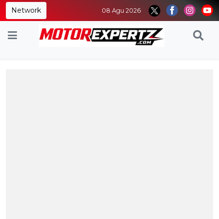
Network
08 Agu 2026