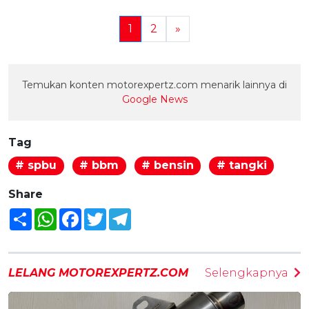
1
2
»
Temukan konten motorexpertz.com menarik lainnya di
Google News
Tag
# spbu
# bbm
# bensin
# tangki
Share
Share
WhatsApp
Facebook
Twitter
Telegram
LELANG MOTOREXPERTZ.COM
Selengkapnya