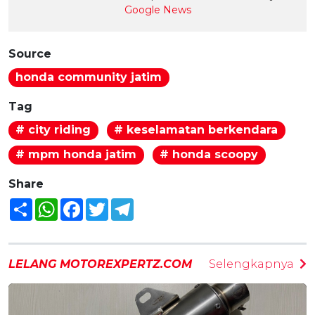
Google News
Source
honda community jatim
Tag
# city riding
# keselamatan berkendara
# mpm honda jatim
# honda scoopy
Share
Share
WhatsApp
Facebook
Twitter
Telegram
LELANG MOTOREXPERTZ.COM
Selengkapnya