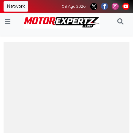
Network
08 Agu 2026