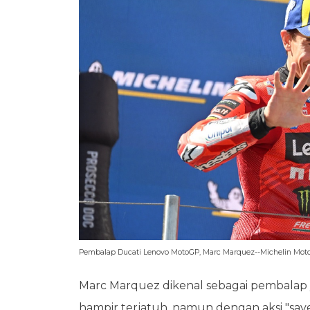
Pembalap Ducati Lenovo MotoGP, Marc Marquez--Michelin Moto
Marc Marquez dikenal sebagai pembalap yang
hampir terjatuh, namun dengan aksi "save