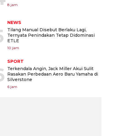
8 jam
NEWS
5
Tilang Manual Disebut Berlaku Lagi,
Ternyata Penindakan Tetap Didominasi
ETLE
10 jam
SPORT
6
Terkendala Angin, Jack Miller Akui Sulit
Rasakan Perbedaan Aero Baru Yamaha di
Silverstone
6 jam