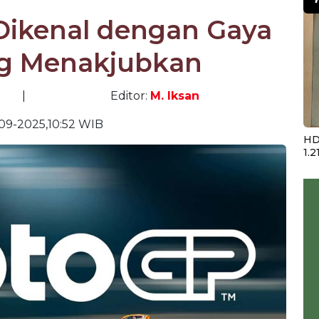
Dikenal dengan Gaya
ng Menakjubkan
|
Editor:
M. Iksan
09-2025,10:52 WIB
HD
1.2