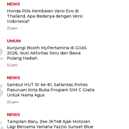
NEWS
1
Honda Rilis Kembaran Vario Evo di
Thailand, Apa Bedanya dengan Versi
Indonesia?
21 jam
UMUM
2
Kunjungi Booth MyPertamina di GIIAS
2026, Ikuti Aktivitas Seru dan Bawa
Pulang Hadiah
12 jam
NEWS
3
Sambut HUT RI ke-81, Satlantas Polres
Pasuruan Kota Buka Program SIM C Gratis
Untuk Nama Agus
22 jam
NEWS
4
Tampilan Baru, Zee JKT48 Ajak Motoran
Lagi Bersama Yamaha Fazzio Sunset Blue