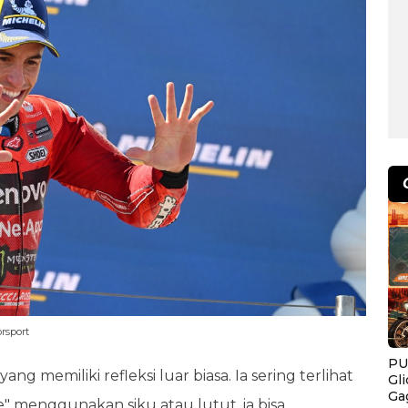
rsport
PU
 memiliki refleksi luar biasa. Ia sering terlihat
Gl
Ga
" menggunakan siku atau lutut, ia bisa