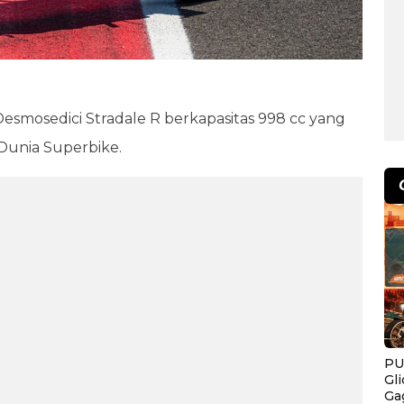
esmosedici Stradale R berkapasitas 998 cc yang
Dunia Superbike.
PU
Gl
Ga