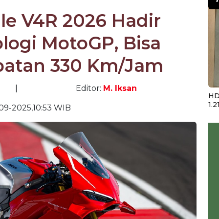
le V4R 2026 Hadir
logi MotoGP, Bisa
patan 330 Km/Jam
|
Editor:
M. Iksan
HD
1.2
09-2025,10:53 WIB