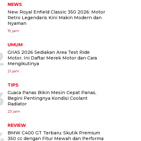
NEWS
1
New Royal Enfield Classic 350 2026: Motor
Retro Legendaris Kini Makin Modern dan
Nyaman
19 jam
UMUM
2
GIIAS 2026 Sediakan Area Test Ride
Motor, Ini Daftar Merek Motor dan Cara
Mengikutinya
21 jam
TIPS
3
Cuaca Panas Bikin Mesin Cepat Panas,
Begini Pentingnya Kondisi Coolant
Radiator
23 jam
REVIEW
4
BMW C400 GT Terbaru: Skutik Premium
350 cc dengan Fitur Mewah dan Performa