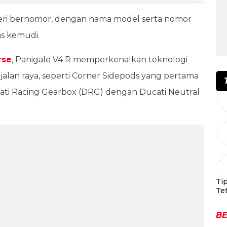
eri bernomor, dengan nama model serta nomor
tas kemudi.
rse
, Panigale V4 R memperkenalkan teknologi
r jalan raya, seperti Corner Sidepods yang pertama
cati Racing Gearbox (DRG) dengan Ducati Neutral
Ti
Te
BE