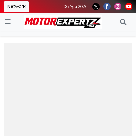
Network
06 Agu 2026