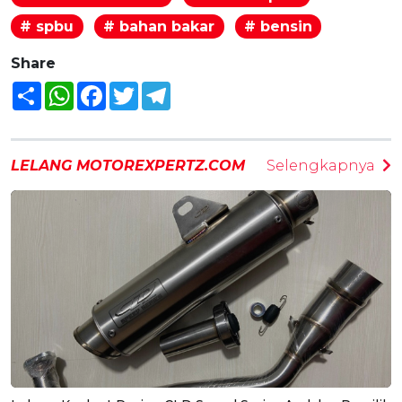
# spbu
# bahan bakar
# bensin
Share
Share
WhatsApp
Facebook
Twitter
Telegram
LELANG MOTOREXPERTZ.COM
Selengkapnya