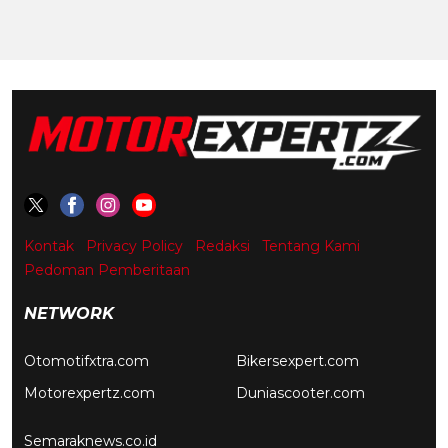
Kontak
Privacy Policy
Redaksi
Tentang Kami
Pedoman Pemberitaan
NETWORK
Otomotifxtra.com
Bikersexpert.com
Motorexpertz.com
Duniascooter.com
Semaraknews.co.id