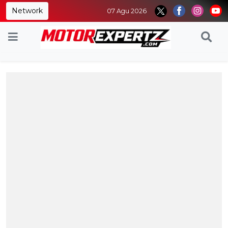
Network
07 Agu 2026