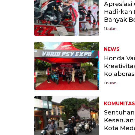
Apresiasi
Hadirkan
Banyak Be
1 bulan
NEWS
Honda Var
Kreativit
Kolaboras
1 bulan
KOMUNITAS
Sentuhan 
Keseruan 
Kota Med