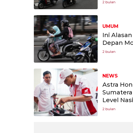
2 bulan
UMUM
Ini Alas
Depan Mot
2 bulan
NEWS
Astra Hon
Sumatera 
Level Nas
2 bulan