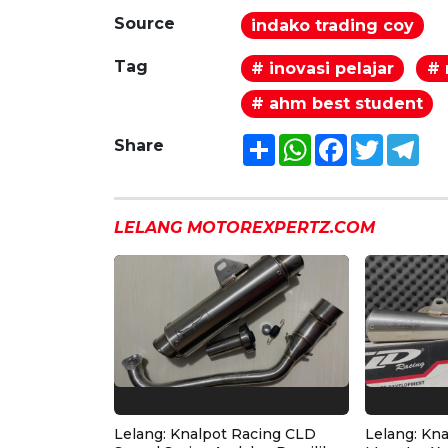
Source
indako trading coy
Tag
# inovasi pelajar
# 
# ahm best student
Share
WhatsApp
Facebook
Twitter
Tel
Share
LELANG MOTOREXPERTZ.COM
Lelang: Knalpot Racing CLD
Lelang: Kn