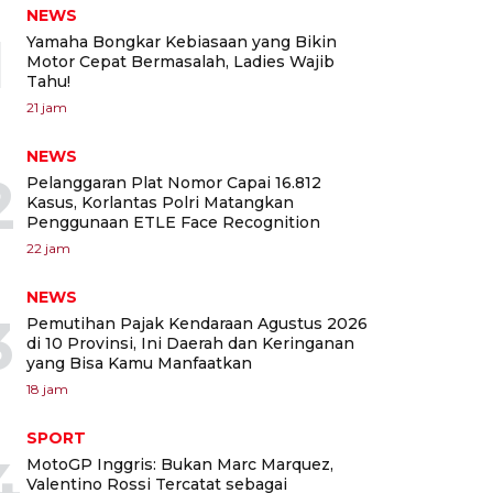
NEWS
1
Yamaha Bongkar Kebiasaan yang Bikin
Motor Cepat Bermasalah, Ladies Wajib
Tahu!
21 jam
NEWS
2
Pelanggaran Plat Nomor Capai 16.812
Kasus, Korlantas Polri Matangkan
Penggunaan ETLE Face Recognition
22 jam
NEWS
3
Pemutihan Pajak Kendaraan Agustus 2026
di 10 Provinsi, Ini Daerah dan Keringanan
yang Bisa Kamu Manfaatkan
18 jam
SPORT
4
MotoGP Inggris: Bukan Marc Marquez,
Valentino Rossi Tercatat sebagai