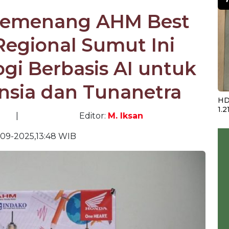
 Pemenang AHM Best
Regional Sumut Ini
gi Berbasis AI untuk
ansia dan Tunanetra
HD
1.2
|
Editor:
M. Iksan
-09-2025,13:48 WIB