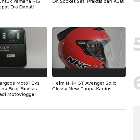
untuk Yamaha R15
Dr. Socket Set, Praktis dan Kuat
epat Dia Dapat!
argoos Moto1 Eks
Helm NHK GT Avenger Solid
cok Buat Bradsis
Glossy New Tanpa Kardus
adi MotoVlogger