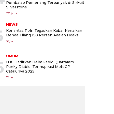
Pembalap Pemenang Terbanyak di Sirkuit
Silverstone
20 jam
NEWS
5
Korlantas Polri Tegaskan Kabar Kenaikan
Denda Tilang 150 Persen Adalah Hoaks
16 jam
UMUM
6
HJC Hadirkan Helm Fabio Quartararo
Funky Diablo, Terinspirasi MotoGP
Catalunya 2025
12 jam