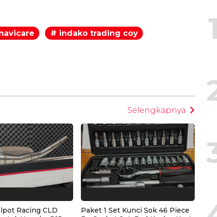
navicare
# indako trading coy
egram
Selengkapnya
alpot Racing CLD
Paket 1 Set Kunci Sok 46 Piece