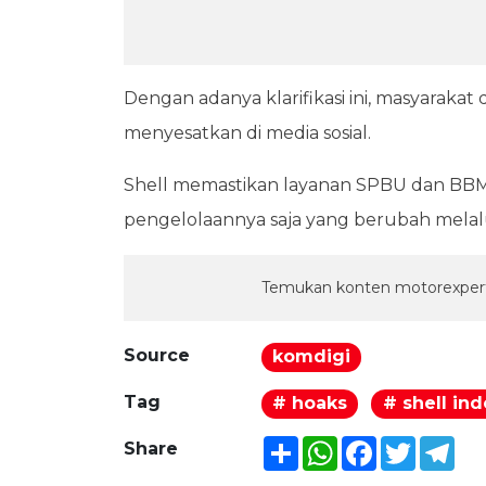
Dengan adanya klarifikasi ini, masyaraka
menyesatkan di media sosial.
Shell memastikan layanan SPBU dan BBM t
pengelolaannya saja yang berubah melalu
Temukan konten motorexpert
Source
komdigi
Tag
# hoaks
# shell in
Share
WhatsApp
Facebook
Twitter
Tel
Share