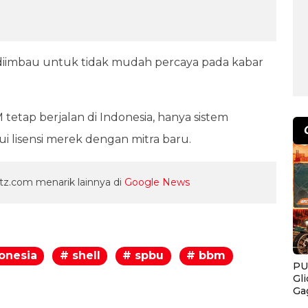
t diimbau untuk tidak mudah percaya pada kabar
etap berjalan di Indonesia, hanya sistem
i lisensi merek dengan mitra baru.
z.com menarik lainnya di
Google News
donesia
# shell
# spbu
# bbm
PU
Gl
egram
Ga