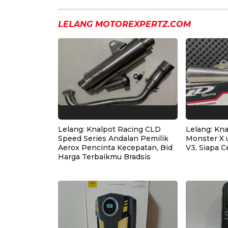
LELANG MOTOREXPERTZ.COM
Lelang: Knalpot Racing CLD
Lelang: Kn
Speed Series Andalan Pemilik
Monster X 
Aerox Pencinta Kecepatan, Bid
V3, Siapa C
Harga Terbaikmu Bradsis