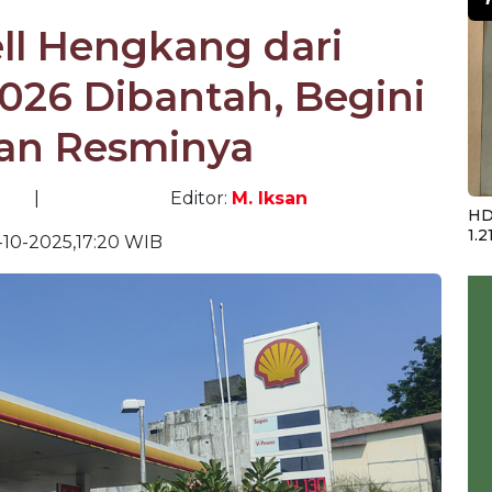
ll Hengkang dari
026 Dibantah, Begini
san Resminya
|
Editor:
M. Iksan
HD
1.2
10-2025,17:20 WIB