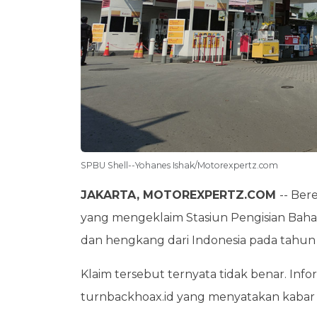
SPBU Shell--Yohanes Ishak/Motorexpertz.com
JAKARTA, MOTOREXPERTZ.COM
-- Ber
yang mengeklaim Stasiun Pengisian Bah
dan hengkang dari Indonesia pada tahun
Klaim tersebut ternyata tidak benar. Infor
turnbackhoax.id yang menyatakan kabar 