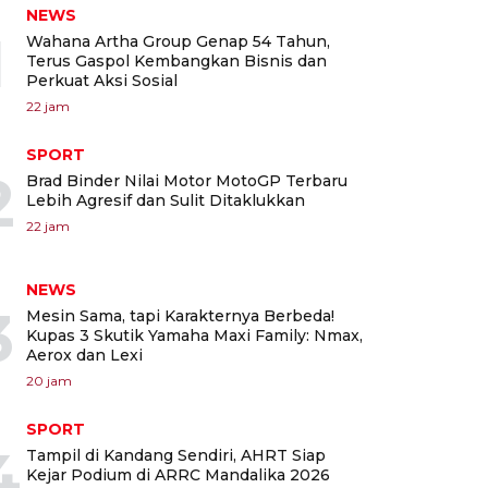
NEWS
1
Wahana Artha Group Genap 54 Tahun,
Terus Gaspol Kembangkan Bisnis dan
Perkuat Aksi Sosial
22 jam
SPORT
2
Brad Binder Nilai Motor MotoGP Terbaru
Lebih Agresif dan Sulit Ditaklukkan
22 jam
NEWS
3
Mesin Sama, tapi Karakternya Berbeda!
Kupas 3 Skutik Yamaha Maxi Family: Nmax,
Aerox dan Lexi
20 jam
SPORT
4
Tampil di Kandang Sendiri, AHRT Siap
Kejar Podium di ARRC Mandalika 2026