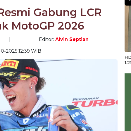
 Resmi Gabung LCR
uk MotoGP 2026
|
Editor:
Alvin Septian
10-2025,12:39 WIB
HD
1.2