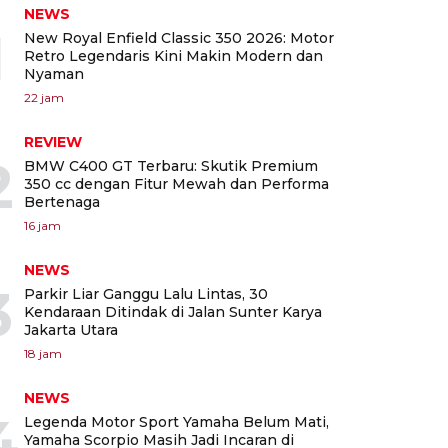
NEWS
1
New Royal Enfield Classic 350 2026: Motor
Retro Legendaris Kini Makin Modern dan
Nyaman
22 jam
REVIEW
2
BMW C400 GT Terbaru: Skutik Premium
350 cc dengan Fitur Mewah dan Performa
Bertenaga
16 jam
NEWS
3
Parkir Liar Ganggu Lalu Lintas, 30
Kendaraan Ditindak di Jalan Sunter Karya
Jakarta Utara
18 jam
NEWS
4
Legenda Motor Sport Yamaha Belum Mati,
Yamaha Scorpio Masih Jadi Incaran di