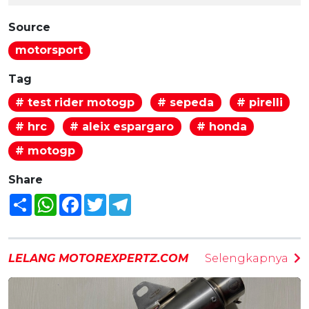
Source
motorsport
Tag
# test rider motogp
# sepeda
# pirelli
# hrc
# aleix espargaro
# honda
# motogp
Share
Share
WhatsApp
Facebook
Twitter
Telegram
LELANG MOTOREXPERTZ.COM
Selengkapnya