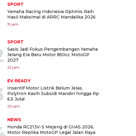
SPORT
1
Yamaha Racing Indonesia Optimis Raih
Hasil Maksimal di ARRC Mandalika 2026
19 jam
SPORT
2
Sasis Jadi Fokus Pengembangan Yamaha
Jelang Era Baru Motor 850cc MotoGP
2027
22 jam
EV-READY
3
Insentif Motor Listrik Belum Jelas,
Polytron Kasih Subsidi Mandiri hingga Rp
6,5 Juta!
20 jam
NEWS
4
Honda RC213V-S Mejeng di GIIAS 2026,
Motor Replika MotoGP Legal Jalan Raya