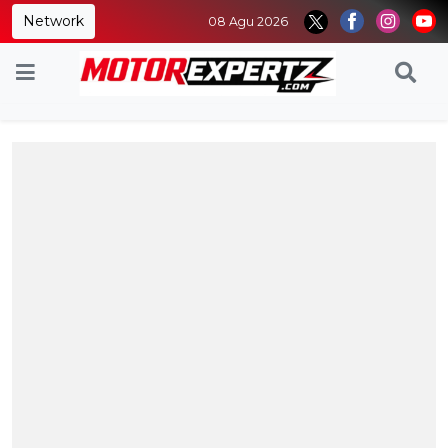
Network
08 Agu 2026