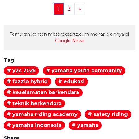
1
2
»
Temukan konten motorexpertz.com menarik lainnya di
Google News
Tag
# y2c 2025
# yamaha youth community
# fazzio hybrid
# edukasi
# keselamatan berkendara
# teknik berkendara
# yamaha riding academy
# safety riding
# yamaha indonesia
# yamaha
Share