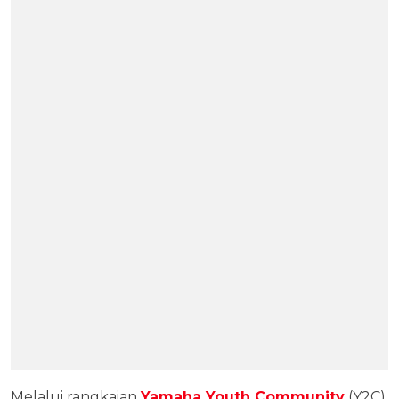
Melalui rangkaian
Yamaha Youth Community
(Y2C)