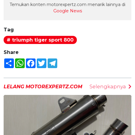
Temukan konten motorexpertz.com menarik lainnya di
Google News
Tag
# triumph tiger sport 800
Share
Share
WhatsApp
Facebook
Twitter
Telegram
LELANG MOTOREXPERTZ.COM
Selengkapnya