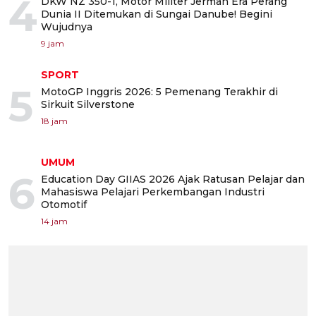
4
DKW NZ 350-1, Motor Militer Jerman Era Perang
Dunia II Ditemukan di Sungai Danube! Begini
Wujudnya
9 jam
SPORT
5
MotoGP Inggris 2026: 5 Pemenang Terakhir di
Sirkuit Silverstone
18 jam
UMUM
6
Education Day GIIAS 2026 Ajak Ratusan Pelajar dan
Mahasiswa Pelajari Perkembangan Industri
Otomotif
14 jam