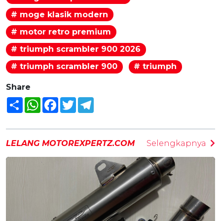
# moge klasik modern
# motor retro premium
# triumph scrambler 900 2026
# triumph scrambler 900
# triumph
Share
Share
WhatsApp
Facebook
Twitter
Telegram
LELANG MOTOREXPERTZ.COM
Selengkapnya