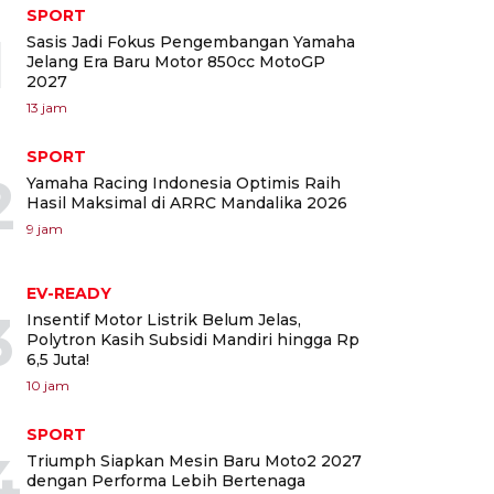
SPORT
1
Sasis Jadi Fokus Pengembangan Yamaha
Jelang Era Baru Motor 850cc MotoGP
2027
13 jam
SPORT
2
Yamaha Racing Indonesia Optimis Raih
Hasil Maksimal di ARRC Mandalika 2026
9 jam
EV-READY
3
Insentif Motor Listrik Belum Jelas,
Polytron Kasih Subsidi Mandiri hingga Rp
6,5 Juta!
10 jam
SPORT
4
Triumph Siapkan Mesin Baru Moto2 2027
dengan Performa Lebih Bertenaga