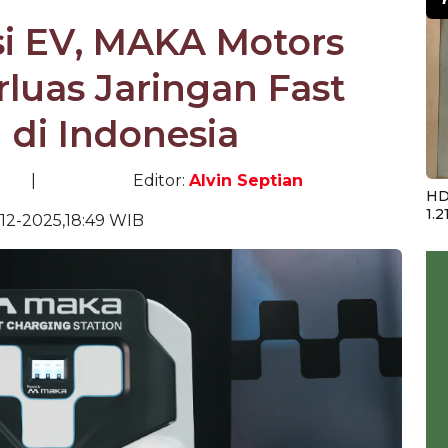
i EV, MAKA Motors
luas Jaringan Fast
 di Indonesia
|
Editor:
Alvin Septian
HD
1.2
-12-2025,18:49 WIB