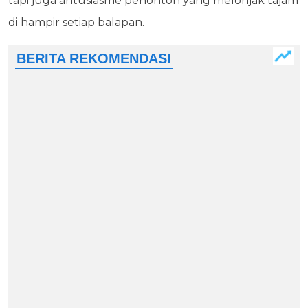
tapi juga antusiasme penonton yang melonjak tajam
di hampir setiap balapan.