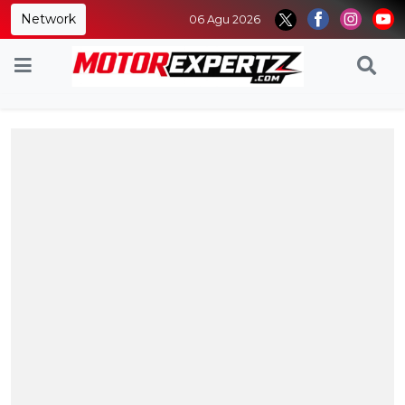
Network
06 Agu 2026