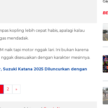
Ga
BE
mpas kopling lebih cepat habis, apalagi kalau
ik gas mendadak.
 naik tapi motor nggak lari. Ini bukan karena
ng nggak disesuaikan dengan karakter mesinnya.
r, Suzuki Katana 2025 Diluncurkan dengan
1
2
»