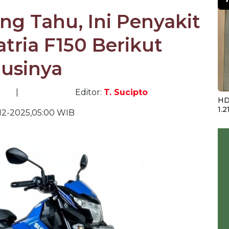
g Tahu, Ini Penyakit
atria F150 Berikut
lusinya
|
Editor:
T. Sucipto
HD
1.2
12-2025,05:00 WIB