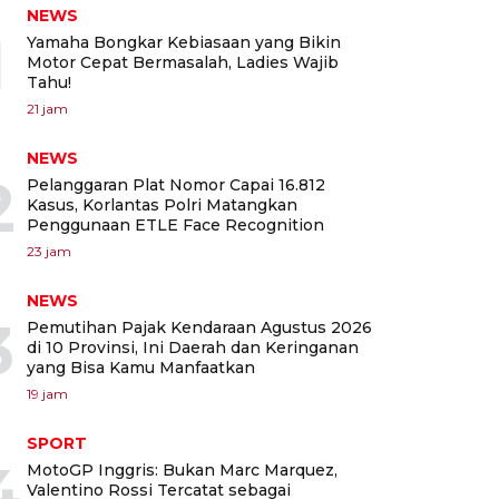
NEWS
1
Yamaha Bongkar Kebiasaan yang Bikin
Motor Cepat Bermasalah, Ladies Wajib
Tahu!
21 jam
NEWS
2
Pelanggaran Plat Nomor Capai 16.812
Kasus, Korlantas Polri Matangkan
Penggunaan ETLE Face Recognition
23 jam
NEWS
3
Pemutihan Pajak Kendaraan Agustus 2026
di 10 Provinsi, Ini Daerah dan Keringanan
yang Bisa Kamu Manfaatkan
19 jam
SPORT
4
MotoGP Inggris: Bukan Marc Marquez,
Valentino Rossi Tercatat sebagai