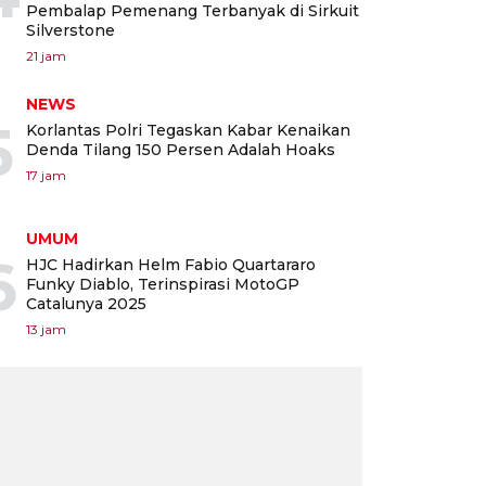
Pembalap Pemenang Terbanyak di Sirkuit
Silverstone
21 jam
NEWS
5
Korlantas Polri Tegaskan Kabar Kenaikan
Denda Tilang 150 Persen Adalah Hoaks
17 jam
UMUM
6
HJC Hadirkan Helm Fabio Quartararo
Funky Diablo, Terinspirasi MotoGP
Catalunya 2025
13 jam