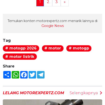
1
2
3
»
Temukan konten motorexpertz.com menarik lainnya di
Google News
Tag
# motogp 2026
# motor
# motogp
# motor listrik
Share
Share
WhatsApp
Facebook
Twitter
Telegram
LELANG MOTOREXPERTZ.COM
Selengkapnya