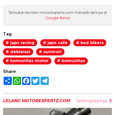
Temukan konten motorexpertz.com menarik lainnya di
Google News
Tag
# japs racing
# japs cafe
# bsd bikers
# deklarasi
# sunmori
# komunitas motor
# komunitas
Share
Share
WhatsApp
Facebook
Twitter
Telegram
LELANG MOTOREXPERTZ.COM
Selengkapnya