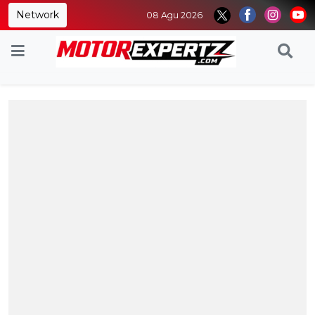
Network
08 Agu 2026