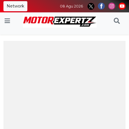
Network
08 Agu 2026