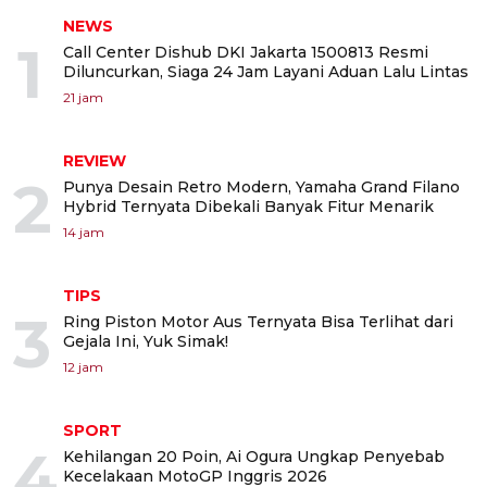
NEWS
1
Call Center Dishub DKI Jakarta 1500813 Resmi
Diluncurkan, Siaga 24 Jam Layani Aduan Lalu Lintas
21 jam
REVIEW
2
Punya Desain Retro Modern, Yamaha Grand Filano
Hybrid Ternyata Dibekali Banyak Fitur Menarik
14 jam
TIPS
3
Ring Piston Motor Aus Ternyata Bisa Terlihat dari
Gejala Ini, Yuk Simak!
12 jam
SPORT
4
Kehilangan 20 Poin, Ai Ogura Ungkap Penyebab
Kecelakaan MotoGP Inggris 2026