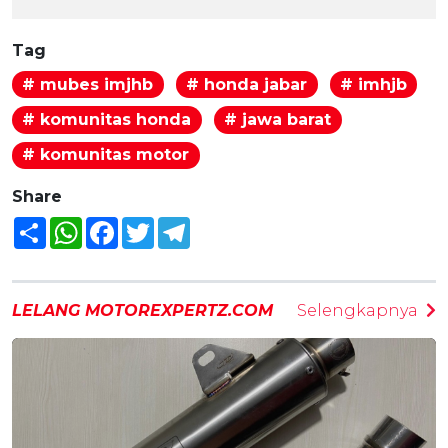
Tag
# mubes imjhb
# honda jabar
# imhjb
# komunitas honda
# jawa barat
# komunitas motor
Share
Share
WhatsApp
Facebook
Twitter
Telegram
LELANG MOTOREXPERTZ.COM
Selengkapnya