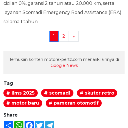
cicilan 0%, garansi 2 tahun atau 20.000 km, serta
layanan Scomadi Emergency Road Assistance (ERA)
selama 1 tahun.
1
2
»
Temukan konten motorexpertz.com menarik lainnya di
Google News
Tag
# iims 2025
# scomadi
# skuter retro
# motor baru
# pameran otomotif
Share
Share
WhatsApp
Facebook
Twitter
Telegram