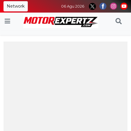
Network
06 Agu 2026