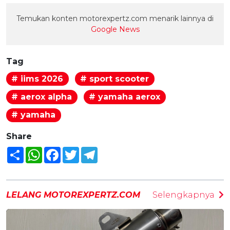
Temukan konten motorexpertz.com menarik lainnya di
Google News
Tag
# iims 2026
# sport scooter
# aerox alpha
# yamaha aerox
# yamaha
Share
Share
WhatsApp
Facebook
Twitter
Telegram
LELANG MOTOREXPERTZ.COM
Selengkapnya