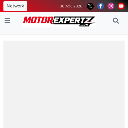
Network
08 Agu 2026