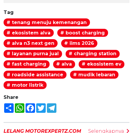
Tag
# tenang menuju kemenangan
# ekosistem alva
# boost charging
# alva n3 next gen
# iims 2026
# layanan purna jual
# charging station
# fast charging
# alva
# ekosistem ev
# roadside assistance
# mudik lebaran
# motor listrik
Share
Share
WhatsApp
Facebook
Twitter
Telegram
LELANG MOTOREXPERTZ.COM
Selengkapnya