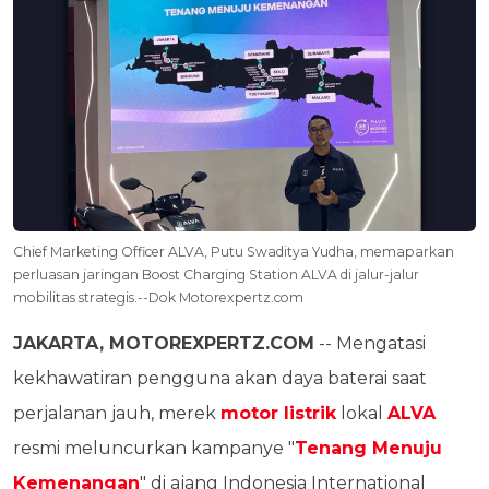
Chief Marketing Officer ALVA, Putu Swaditya Yudha, memaparkan
perluasan jaringan Boost Charging Station ALVA di jalur-jalur
mobilitas strategis.--Dok Motorexpertz.com
JAKARTA, MOTOREXPERTZ.COM
-- Mengatasi
kekhawatiran pengguna akan daya baterai saat
perjalanan jauh, merek
motor listrik
lokal
ALVA
resmi meluncurkan kampanye "
Tenang Menuju
Kemenangan
" di ajang Indonesia International