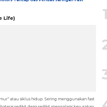
e Life)
"umur" atau siklus hidup. Sering menggunakan fast
baterai sedikit demi sedikit mengalami kerusakan