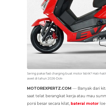
Sering pakai fast charging buat motor listrik? Hati-hat
awet di tahun 2026-Dok-
MOTOREXPERTZ.COM
--- Banyak dari k
saat telat berangkat kerja atau mau sunmo
porsi besar secara kilat,
baterai motor
loe