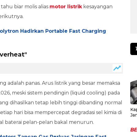
ahu biar molis alias
motor listrik
kesayangan
erikutnya.
olytron Hadirkan Portable Fast Charging
Overheat"
ing adalah panas. Arus listrik yang besar memaksa
 2026, meski sistem pendingin (liquid cooling) pada
ang dihasilkan tetap lebih tinggi dibanding normal
Ka
 setiap hari bisa mempercepat degradasi sel kimia di
Ja
al baterai pelan-pelan bakal menurun.
BE
otors Tancap Gas Perluas Jaringan Fast