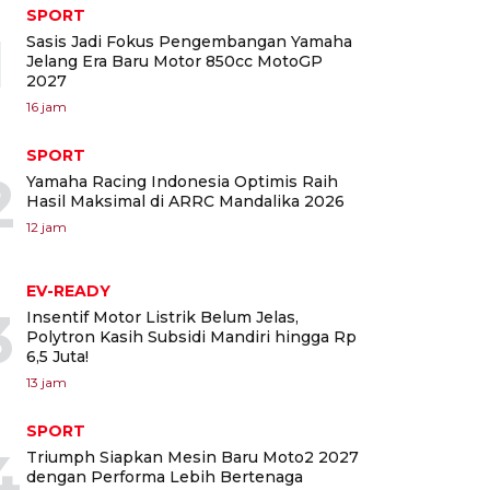
SPORT
1
Sasis Jadi Fokus Pengembangan Yamaha
Jelang Era Baru Motor 850cc MotoGP
2027
16 jam
SPORT
2
Yamaha Racing Indonesia Optimis Raih
Hasil Maksimal di ARRC Mandalika 2026
12 jam
EV-READY
3
Insentif Motor Listrik Belum Jelas,
Polytron Kasih Subsidi Mandiri hingga Rp
6,5 Juta!
13 jam
SPORT
4
Triumph Siapkan Mesin Baru Moto2 2027
dengan Performa Lebih Bertenaga