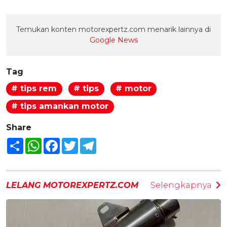
Temukan konten motorexpertz.com menarik lainnya di
Google News
Tag
# tips rem
# tips
# motor
# tips amankan motor
Share
Share
WhatsApp
Facebook
Twitter
Telegram
LELANG MOTOREXPERTZ.COM
Selengkapnya