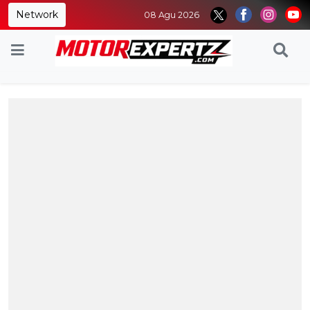
Network
08 Agu 2026