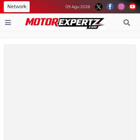
Network
09 Agu 2026