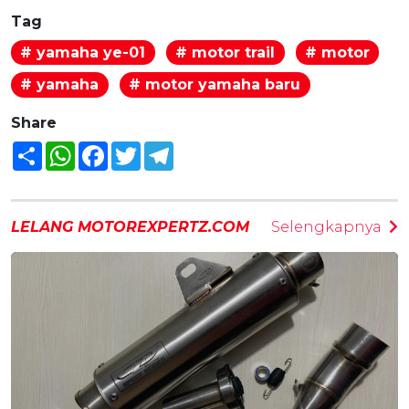
Tag
# yamaha ye-01
# motor trail
# motor
# yamaha
# motor yamaha baru
Share
Share
WhatsApp
Facebook
Twitter
Telegram
LELANG MOTOREXPERTZ.COM
Selengkapnya