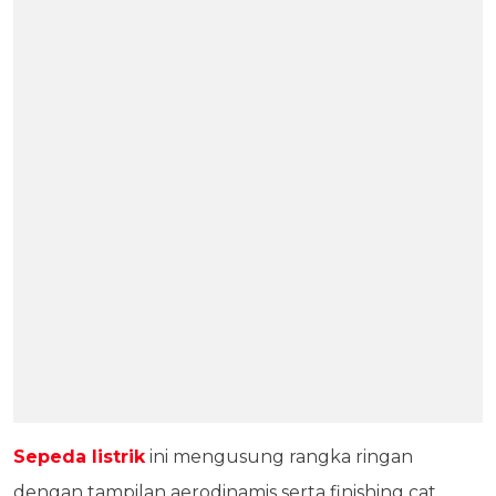
Sepeda listrik
ini mengusung rangka ringan
dengan tampilan aerodinamis serta finishing cat