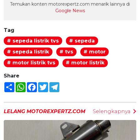
Temukan konten motorexpertz.com menarik lainnya di
Google News
Tag
# sepeda listrik tvs
# sepeda
# sepeda listrik
# tvs
# motor
# motor listrik tvs
# motor listrik
Share
Share
WhatsApp
Facebook
Twitter
Telegram
LELANG MOTOREXPERTZ.COM
Selengkapnya