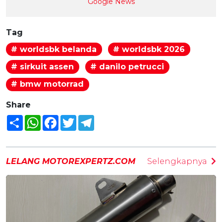
Google News
Tag
# worldsbk belanda
# worldsbk 2026
# sirkuit assen
# danilo petrucci
# bmw motorrad
Share
Share
WhatsApp
Facebook
Twitter
Telegram
LELANG MOTOREXPERTZ.COM
Selengkapnya