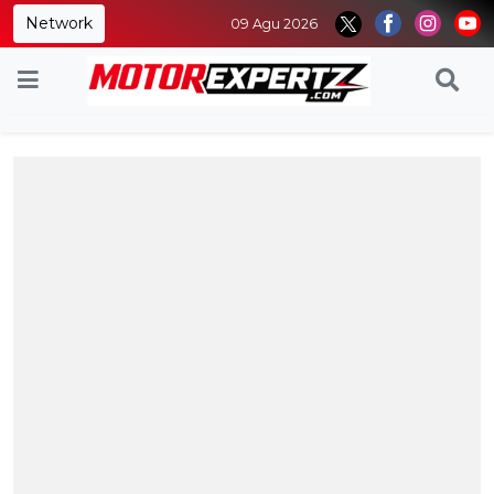
Network
09 Agu 2026