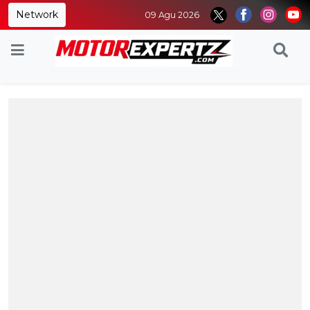
Network
09 Agu 2026