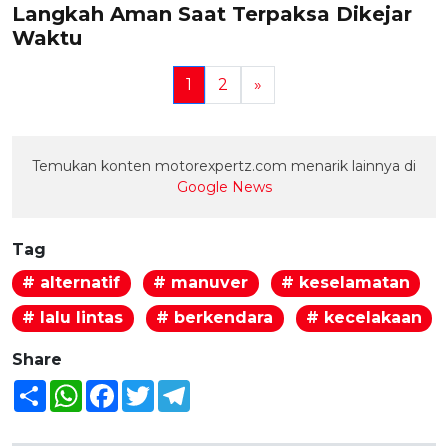
Langkah Aman Saat Terpaksa Dikejar
Waktu
1
2
»
Temukan konten motorexpertz.com menarik lainnya di
Google News
Tag
# alternatif
# manuver
# keselamatan
# lalu lintas
# berkendara
# kecelakaan
Share
Share
WhatsApp
Facebook
Twitter
Telegram