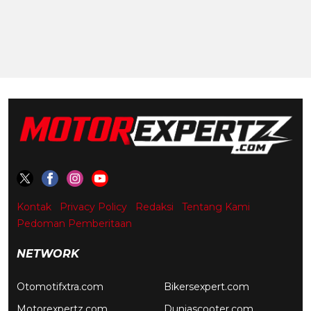
Kontak
Privacy Policy
Redaksi
Tentang Kami
Pedoman Pemberitaan
NETWORK
Otomotifxtra.com
Bikersexpert.com
Motorexpertz.com
Duniascooter.com