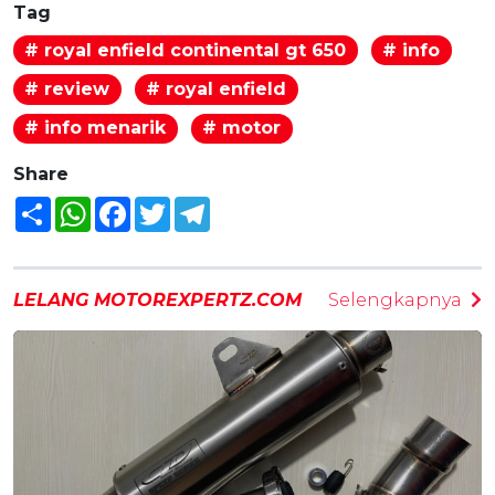
Tag
# royal enfield continental gt 650
# info
# review
# royal enfield
# info menarik
# motor
Share
Share
WhatsApp
Facebook
Twitter
Telegram
LELANG MOTOREXPERTZ.COM
Selengkapnya