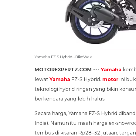
Yamaha FZ S Hybrid--BikeWale
MOTOREXPERTZ.COM ---
Yamaha
kemba
lewat
Yamaha
FZ-S Hybrid.
motor
ini buk
teknologi hybrid ringan yang bikin konsu
berkendara yang lebih halus.
Secara harga, Yamaha FZ-S Hybrid dibander
India). Namun itu masih harga ex-showro
tembus di kisaran Rp28–32 jutaan, tergantu