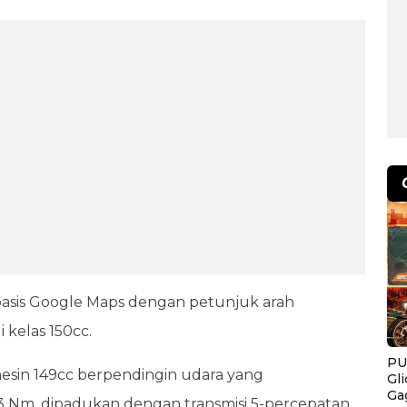
asis Google Maps dengan petunjuk arah
 kelas 150cc.
PU
sin 149cc berpendingin udara yang
Gl
Ga
,3 Nm, dipadukan dengan transmisi 5-percepatan.