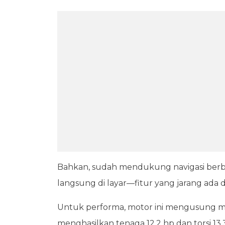
Bahkan, sudah mendukung navigasi berb
langsung di layar—fitur yang jarang ada di
Untuk performa, motor ini mengusung me
menghasilkan tenaga 12,2 hp dan torsi 13