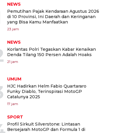
NEWS
1
Pemutihan Pajak Kendaraan Agustus 2026
di 10 Provinsi, Ini Daerah dan Keringanan
yang Bisa Kamu Manfaatkan
23 jam
NEWS
2
Korlantas Polri Tegaskan Kabar Kenaikan
Denda Tilang 150 Persen Adalah Hoaks
21 jam
UMUM
3
HJC Hadirkan Helm Fabio Quartararo
Funky Diablo, Terinspirasi MotoGP
Catalunya 2025
17 jam
SPORT
4
Profil Sirkuit Silverstone: Lintasan
Bersejarah MotoGP dan Formula 1 di