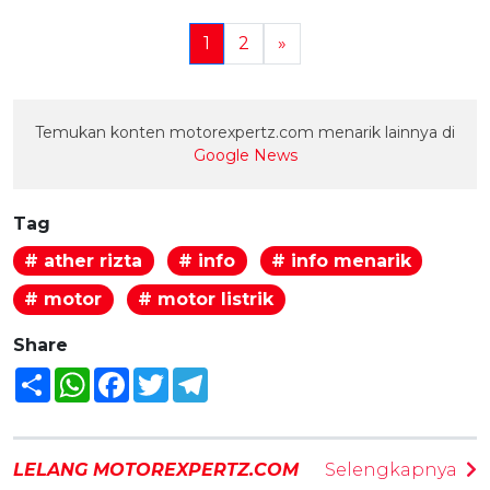
1
2
»
Temukan konten motorexpertz.com menarik lainnya di
Google News
Tag
# ather rizta
# info
# info menarik
# motor
# motor listrik
Share
Share
WhatsApp
Facebook
Twitter
Telegram
LELANG MOTOREXPERTZ.COM
Selengkapnya