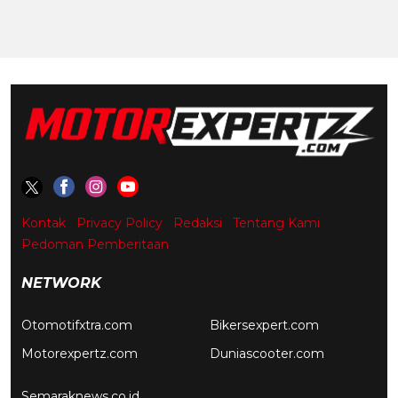
Kontak
Privacy Policy
Redaksi
Tentang Kami
Pedoman Pemberitaan
NETWORK
Otomotifxtra.com
Bikersexpert.com
Motorexpertz.com
Duniascooter.com
Semaraknews.co.id