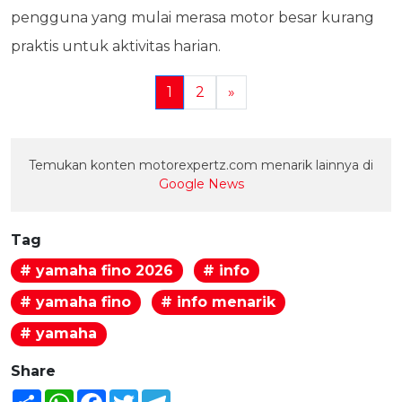
pengguna yang mulai merasa motor besar kurang
praktis untuk aktivitas harian.
1
2
»
Temukan konten motorexpertz.com menarik lainnya di
Google News
Tag
# yamaha fino 2026
# info
# yamaha fino
# info menarik
# yamaha
Share
Share
WhatsApp
Facebook
Twitter
Telegram