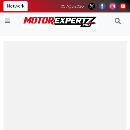
Network
09 Agu 2026