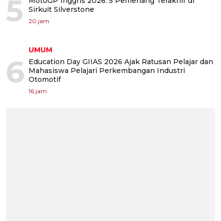
5
MotoGP Inggris 2026: 5 Pemenang Terakhir di
Sirkuit Silverstone
20 jam
UMUM
6
Education Day GIIAS 2026 Ajak Ratusan Pelajar dan
Mahasiswa Pelajari Perkembangan Industri
Otomotif
16 jam