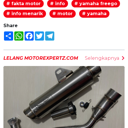
# fakta motor
# info
# yamaha freego
# info menarik
# motor
# yamaha
Share
Share
WhatsApp
Facebook
Twitter
Telegram
LELANG MOTOREXPERTZ.COM
Selengkapnya